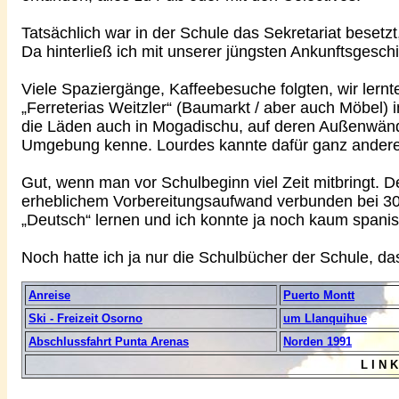
Tatsächlich war in der Schule das Sekretariat besetz
Da hinterließ ich mit unserer jüngsten Ankunftsgesch
Viele Spaziergänge, Kaffeebesuche folgten, wir lern
„Ferreterias Weitzler“ (Baumarkt / aber auch Möbel) i
die Läden auch in Mogadischu, auf deren Außenwände
Umgebung kenne. Lourdes kannte dafür ganz andere
Gut, wenn man vor Schulbeginn viel Zeit mitbringt. D
erheblichem Vorbereitungsaufwand verbunden bei 30
„Deutsch“ lernen und ich konnte ja noch kaum spanis
Noch hatte ich ja nur die Schulbücher der Schule, d
Anreise
Puerto Montt
Ski - Freizeit Osorno
um Llanquihue
Abschlussfahrt Punta Arenas
Norden 1991
L I N K