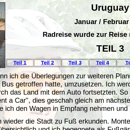
Uruguay
Januar / Februar
Radreise wurde zur Reise
TEIL 3
Teil 1
Teil 2
Teil 3
Teil 4
T
n ich die Überlegungen zur weiteren Plan
 Bus getroffen hatte, umzusetzen. Ich wer
ch das Land mit dem Auto fortsetzten. So l
ent a Car", dies geschah gleich am nächs
te ich den Wagen in Empfang nehmen und 
ch wieder die Stadt zu Fuß erkunden. Mont
übersichtlich und ich begegnete als Fußg