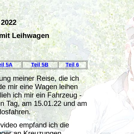
 2022
 mit Leihwagen
eil 5A
Teil 5B
Teil 6
ung meiner Reise, die ich
de mir eine Wagen leihen
ieh ich mir ein Fahrzeug -
ten Tag, am 15.01.22 und am
losfahren.
evideo empfand ich die
änger an Kreuzungen