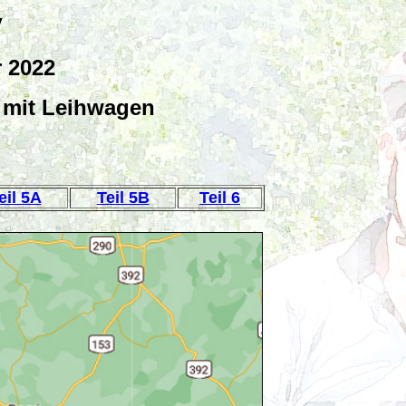
y
r 2022
 mit Leihwagen
A
eil 5A
Teil 5B
Teil 6